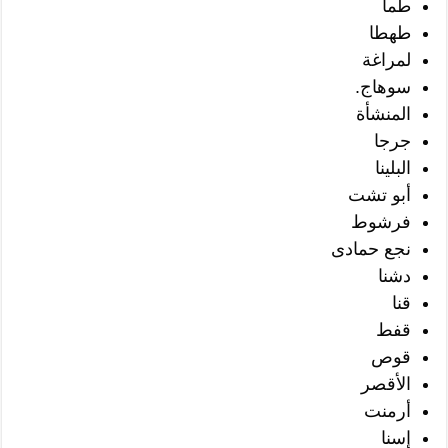
طما
طهطا
لمراغة
سوهاج.
المنشأة
جرجا
البلينا
أبو تشت
فرشوط
نجع حمادى
دشنا
قنا
قفط
قوص
الأقصر
أرمنت
إسنا