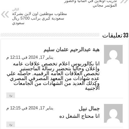
تدريب أونلاين في المانيا وحضور
المؤتمر مجاني
التالي
مطلوب موظفين اون لاين بشركة
سعودية كبري براتب 5700 ريال
سعودي
33 تعليقات
هبة عبدالرحيم عثمان سليم
يناير 17, 2024 في 12:11 م
انا بكالوريوس اعلام تخصص علاقات عامه
وإعلان وحاليا بتحضير رسالة الماجستير
تخصص العلاقات العامه الرقميه. حاصله علي
عده شهادات من المعهد المصرفي المصري
وكذلك العديد من الشهادات من الجامعات
الأجنبية
رد
يناير 17, 2024 في 12:15 م
جمال نبیل
انا محتاج الشغل ده
رد