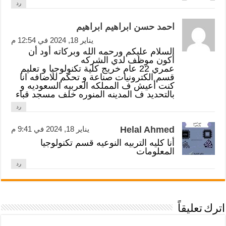
رد
احمد حسن ابراهيم ابراهيم
يناير 18, 2024 في 12:54 م
السلام عليكم ورحمه الله وبركاته أود أن
أكون موظف لدي الشركه
عمري 22 عام خريج كلية تكنولوجيا و تعليم
قسم الكترونيات صناعة و تحكم للاضافه انا
كنت أعيش ف المملكه العربيه السعوديه و
بالتحديد ف المدينه المنوره خلف مسجد قباء
رد
Helal Ahmed
يناير 18, 2024 في 9:41 م
أنا كليه التربيه النوعيه قسم تكنولوجيا
المعلومات
رد
اترك تعليقاً